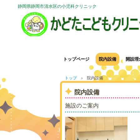
静岡県静岡市清水区の小児科クリニック
トップページ
院内設備
開設理
トップ
›
院内設備
院内設備
施設のご案内